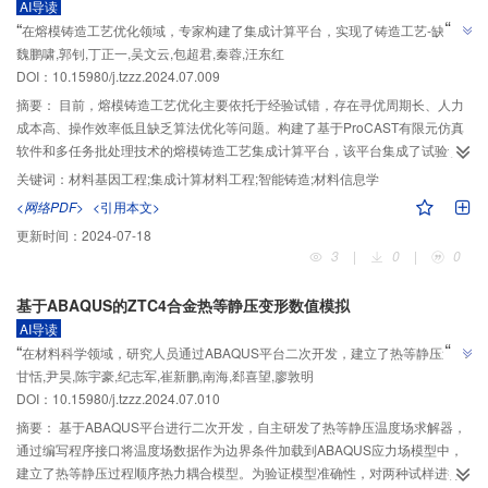
AI导读
”
“
在熔模铸造工艺优化领域，专家构建了集成计算平台，实现了铸造工艺-缺陷快
”
魏鹏啸,郭钊,丁正一,吴文云,包超君,秦蓉,汪东红
速仿真集成优化，效率提升91.66%。
DOI：10.15980/j.tzzz.2024.07.009
摘要：
目前，熔模铸造工艺优化主要依托于经验试错，存在寻优周期长、人力
成本高、操作效率低且缺乏算法优化等问题。构建了基于ProCAST有限元仿真
软件和多任务批处理技术的熔模铸造工艺集成计算平台，该平台集成了试验设
计算法（DOE）、有限元仿真、结果数据自动读写提取、近似模型构建、多目
关键词：
材料基因工程;集成计算材料工程;智能铸造;材料信息学
标优化协同工作等功能。以涡轮导向器为例，铸件缩松量为目标值，浇注温
<网络PDF>
<引用本文>
度、环境温度、热辐射率为设计变量，实现了铸造工艺-缺陷快速仿真集成优
更新时间：
2024-07-18
化。与传统仿真优化相比，使用集成计算平台效率提升了91.66%。
3
|
0
|
0
基于ABAQUS的ZTC4合金热等静压变形数值模拟
AI导读
”
“
在材料科学领域，研究人员通过ABAQUS平台二次开发，建立了热等静压过程
”
甘恬,尹昊,陈宇豪,纪志军,崔新鹏,南海,郄喜望,廖敦明
顺序热力耦合模型，为ZTC4合金铸件热等静压工艺优化提供了解决方案。
DOI：10.15980/j.tzzz.2024.07.010
摘要：
基于ABAQUS平台进行二次开发，自主研发了热等静压温度场求解器，
通过编写程序接口将温度场数据作为边界条件加载到ABAQUS应力场模型中，
建立了热等静压过程顺序热力耦合模型。为验证模型准确性，对两种试样进行