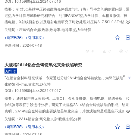
DOI：10.15980/j.tzzz.2024.07.016
摘要：
针对5G基站中压铸铝散热壳体强度与电（热）导率之间的倒置问题，通
过热力学计算与试验研究相结合，利用PANDAT热力学计算、金相显微镜、扫
描电镜、X射线衍射仪以及透射电镜研究了时效处理对压铸Al-7.5Si-0.8Fe铝合
金的显微组织以及导电性能的影响。结果表明，320 ℃×1 h时效处理能够显著
关键词：
压铸铝合金;散热器;热导率;电导率;热力学计算
提升压铸铝合金的电导率，时效组织中沿晶界和晶内分别析出了Al-Fe-Si三元相
<网络PDF>
<引用本文>
和Si相，降低了Fe、Si元素在铝基体中的固溶度。另外，经过时效处理，共晶
更新时间：
2024-07-18
Si网链连续性变差、铝基体的连通性增强也是电导率提升的主要原因。
4
|
0
|
0
大规格2A14铝合金铸锭氧化夹杂缺陷研究
AI导读
”
“
在铝合金材料研究领域，专家通过分析2A14铝合金铸锭缺陷，为降低缺陷产生
”
张娇娇,孙小涵,贺永东,赵亿坤
几率提供解决方案。
DOI：10.15980/j.tzzz.2024.07.017
摘要：
通过超声波无损探伤、工业CT、金相显微镜、扫描电镜、能谱分析、拉
伸试验等表征手段进行分析，研究了大规格2A14铝合金铸锭缺陷的形成。结果
表明，2A14铝合金铸锭的主要缺陷是氧化夹杂，其微观组织呈现黑色不规则
状，主要集中分布在晶界处和铸锭心部。氧化夹杂缺陷一般产生于熔铸阶段并
关键词：
2A14铝合金;氧化物夹杂;吸氢;缺陷分析
伴随吸氢现象，是造成裂纹源的原因之一。通过对铝合金氧化物夹杂缺陷进行
<网络PDF>
<引用本文>
研究分析，并优化生产工艺参数路线，降低铝合金缺陷的产生几率。
更新时间：
2024-07-18