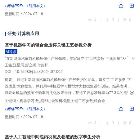
望。
<网络PDF>
<引用本文>
更新时间：
2024-07-18
4
|
0
|
0
研究·计算机应用
基于机器学习的轻合金压铸关键工艺参数分析
AI导读
”
“
在新能源汽车前机舱压铸生产线领域，专家建立了“工艺参数-下线质量”大数据
”
王鑫,汪星辰,彭立明,付彭怀
集，并通过机器学习模型优化工艺参数，为压铸工艺控制提供新方案。
DOI：10.15980/j.tzzz.2024.07.005
摘要：
通过对新能源汽车前机舱压铸生产线数据的采集，建立了“工艺参数-下
线质量”大数据集，并利用4种机器学习模型对大数据集进行训练。结果表明，
袋装树模型的预测准确率与泛化效果最好，获得了容忍准确率为77.3%的测试
集预测效果。此外，通过计算15种关键工艺参数的相对重要度与灵敏度，获得
关键词：
机器学习;数据驱动;袋装树模型;关键工艺参数;轻合金
了工艺参数对铸件性能影响程度权重排序，对压铸工艺参数优化与控制具有积
<网络PDF>
<引用本文>
极意义。
更新时间：
2024-07-18
3
|
0
|
0
基于人工智能中间包内羽流及卷渣的数字孪生分析