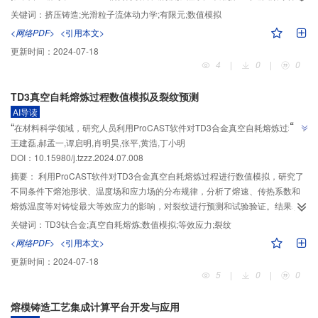
行了模拟验证，并将SPH充型过程模拟结果与通用商业化软件模拟结果进行了
关键词：
挤压铸造;光滑粒子流体动力学;有限元;数值模拟
对比分析，发现模拟结果基本一致。分析了FEM凝固过程温度场、应力场模拟
<网络PDF>
<引用本文>
结果，发现在支架零件侧面薄壁处冷却速度最快，有效应力值最大。研究表
更新时间：
2024-07-18
明，开发的基于SPH-FEM耦合的挤压铸造过程数值模拟程序，模拟结果准确，
4
|
0
|
0
运行可靠。
TD3真空自耗熔炼过程数值模拟及裂纹预测
AI导读
”
“
在材料科学领域，研究人员利用ProCAST软件对TD3合金真空自耗熔炼过程进
王建磊,郝孟一,谭启明,肖明昊,张平,黄浩,丁小明
行数值模拟，分析了熔速、传热系数和熔炼温度等对铸锭最大等效应力的影
”
DOI：10.15980/j.tzzz.2024.07.008
响，为防止裂纹形成提供解决方案。
摘要：
利用ProCAST软件对TD3合金真空自耗熔炼过程进行数值模拟，研究了
不同条件下熔池形状、温度场和应力场的分布规律，分析了熔速、传热系数和
熔炼温度等对铸锭最大等效应力的影响，对裂纹进行预测和试验验证。结果表
明，随熔炼进行，熔池形状由扁平状逐渐转变为漏斗状；TD3整锭温度下降至
关键词：
TD3钛合金;真空自耗熔炼;数值模拟;等效应力;裂纹
773 K以下时，铸锭圆周表面距底部78 mm处，等效应力最大，达到614 MPa，
<网络PDF>
<引用本文>
铸锭外表面处于压缩状态，中心处于拉伸状态，内外应力差较大，易形成裂
更新时间：
2024-07-18
2
纹；降低熔速至4 kg/min以下，降低冷却速度使传热系数≤2 000 W/（m
·K），
5
|
0
|
0
可以减小气隙宽度，从而改善铸锭产生裂纹缺陷情况。
熔模铸造工艺集成计算平台开发与应用