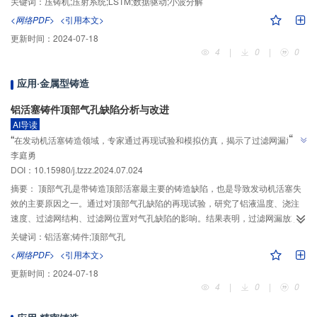
关键词：
压铸机;压射系统;LSTM;数据驱动;小波分解
降低了噪声对模型精度的影响。所建立模型的均方根误差为0.336%，相关系数
<网络PDF>
<引用本文>
2
R
为0.998，可较准确地预测阀芯位移量。通过与理论公式模型的计算结果进行
更新时间：
2024-07-18
对比，该模型预测结果的平均误差为0.11%，优于理论公式模型。
4
|
0
|
0
应用·金属型铸造
铝活塞铸件顶部气孔缺陷分析与改进
AI导读
”
“
在发动机活塞铸造领域，专家通过再现试验和模拟仿真，揭示了过滤网漏放或
”
李庭勇
位置偏移是导致顶部气孔缺陷的主要原因，并提出了优化方案。
DOI：10.15980/j.tzzz.2024.07.024
摘要：
顶部气孔是带铸造顶部活塞最主要的铸造缺陷，也是导致发动机活塞失
效的主要原因之一。通过对顶部气孔缺陷的再现试验，研究了铝液温度、浇注
速度、过滤网结构、过滤网位置对气孔缺陷的影响。结果表明，过滤网漏放或
位置偏移是造成顶部气孔的主要原因，结合铸造模拟仿真分析进一步验证了缺
关键词：
铝活塞;铸件;顶部气孔
陷再现试验的可靠性。通过优化过滤网固定槽的结构，解决了过滤网位置偏
<网络PDF>
<引用本文>
移，有效避免了气孔缺陷的产生；通过红外线感应器检测过滤网漏放情况，保
更新时间：
2024-07-18
证了漏放过滤网铸件的及时检出。
4
|
0
|
0