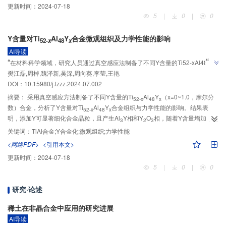
更新时间：
2024-07-18
由花朵状转变成细小的枝晶状；共晶Si相变质效果也达到最佳，由蠕虫状转变
5
|
0
|
0
为颗粒状相；合金的铸态抗拉强度、伸长率和硬度（HV）达到最大值，分别为
289.3 MPa、4.9%和114.3，拉伸断裂方式为韧性断裂。
Y含量对Ti
Al
Y
合金微观组织及力学性能的影响
52-
x
48
x
AI导读
”
“
在材料科学领域，研究人员通过真空感应法制备了不同Y含量的Ti52-xAl48Yx
”
樊江磊,周棹,魏泽新,吴深,周向葵,李莹,王艳
合金，发现Y的添加能显著提高合金的硬度和抗压强度。
DOI：10.15980/j.tzzz.2024.07.002
摘要：
采用真空感应方法制备了不同Y含量的Ti
Al
Y
（x=0~1.0，摩尔分
52-
x
48
x
数）合金，分析了Y含量对Ti
Al
Y
合金组织与力学性能的影响。结果表
52-
x
48
x
明，添加Y可显著细化合金晶粒，且产生Al
Y相和Y
O
相，随着Y含量增加，合
3
2
3
金晶粒尺寸逐渐减小，硬度不断增加。当Y含量为1.0%时，合金的硬度（HV）
关键词：
TiAl合金;Y合金化;微观组织;力学性能
最高，达到372。随着Y含量增加，Ti
Al
Y
合金的抗压强度先上升后降
52-
x
48
x
<网络PDF>
<引用本文>
低，当Y含量为0.3%时抗压强度最大，为2 230 MPa，相较原始合金增长了
更新时间：
2024-07-18
32%。
5
|
0
|
0
研究·论述
稀土在非晶合金中应用的研究进展
AI导读
”