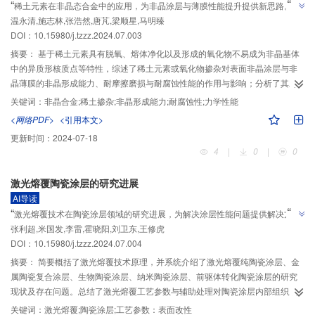
“
”
稀土元素在非晶态合金中的应用，为非晶涂层与薄膜性能提升提供新思路。
温永清,施志林,张浩然,唐芃,梁顺星,马明臻
DOI：10.15980/j.tzzz.2024.07.003
摘要：
基于稀土元素具有脱氧、熔体净化以及形成的氧化物不易成为非晶基体
中的异质形核质点等特性，综述了稀土元素或氧化物掺杂对表面非晶涂层与非
晶薄膜的非晶形成能力、耐摩擦磨损与耐腐蚀性能的作用与影响；分析了其对
磁性非晶合金薄带的非晶形成能力与软磁性能的改善以及对块体非晶合金非晶
关键词：
非晶合金;稀土掺杂;非晶形成能力;耐腐蚀性;力学性能
形成能力与力学性能改善的影响，并展望了稀土元素在非晶态合金中的应用前
<网络PDF>
<引用本文>
景。
更新时间：
2024-07-18
4
|
0
|
0
激光熔覆陶瓷涂层的研究进展
AI导读
”
“
激光熔覆技术在陶瓷涂层领域的研究进展，为解决涂层性能问题提供解决方
”
张利超,米国发,李雷,霍晓阳,刘卫东,王修虎
案。
DOI：10.15980/j.tzzz.2024.07.004
摘要：
简要概括了激光熔覆技术原理，并系统介绍了激光熔覆纯陶瓷涂层、金
属陶瓷复合涂层、生物陶瓷涂层、纳米陶瓷涂层、前驱体转化陶瓷涂层的研究
现状及存在问题。总结了激光熔覆工艺参数与辅助处理对陶瓷涂层内部组织成
分及宏观形貌、性能的影响，并对激光熔覆金属基陶瓷涂层提出改进措施与展
关键词：
激光熔覆;陶瓷涂层;工艺参数：表面改性