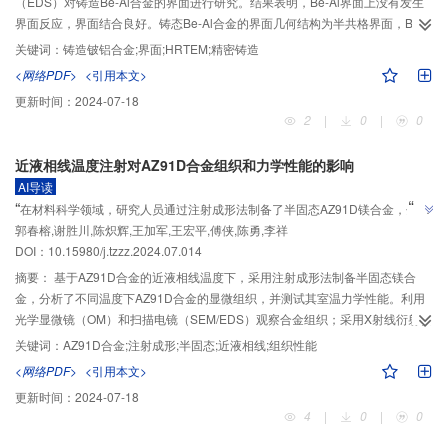
（EDS）对铸造Be-Al合金的界面进行研究。结果表明，Be-Al界面上没有发生
界面反应，界面结合良好。铸态Be-Al合金的界面几何结构为半共格界面，Be-
Al界面为Be（0001）/Al（110）基面相结合，同时，界面处存在BeO和Al
O
关键词：
铸造铍铝合金;界面;HRTEM;精密铸造
2
3
颗粒。
<网络PDF>
<引用本文>
更新时间：
2024-07-18
2
|
0
|
0
近液相线温度注射对AZ91D合金组织和力学性能的影响
AI导读
”
“
在材料科学领域，研究人员通过注射成形法制备了半固态AZ91D镁合金，分析
”
郭春榕,谢胜川,陈炽辉,王加军,王宏平,傅侠,陈勇,李祥
了其显微组织和力学性能，为提高镁合金应用性能提供了新途径。
DOI：10.15980/j.tzzz.2024.07.014
摘要：
基于AZ91D合金的近液相线温度下，采用注射成形法制备半固态镁合
金，分析了不同温度下AZ91D合金的显微组织，并测试其室温力学性能。利用
光学显微镜（OM）和扫描电镜（SEM/EDS）观察合金组织；采用X射线衍射仪
（XRD）进行相组成分析。结果表明，AZ91D合金主要由α-Mg基体、β-Mg
关键词：
AZ91D合金;注射成形;半固态;近液相线;组织性能
17
Al
相组成；注射温度为595 ℃和600 ℃有利于获得精细且弥散分布的初生球
12
<网络PDF>
<引用本文>
状晶；595 ℃和600 ℃注射成形的AZ91D合金力学性能最优，抗拉强度、屈服
更新时间：
2024-07-18
强度、伸长率分别为274 MPa、163 MPa、8.4%和269 MPa、162 MPa、
4
|
0
|
0
6.1%，均高于国家标准规定液态压铸件的下限值。