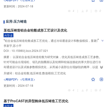
整体应力及等效塑性应力水平均有显著提升，更容易导致裂纹、断裂等现象发
更新时间：
2024-07-18
生。
4
|
0
|
0
应用·压力铸造
某低压铸造铝合金轮毂成形工艺设计及优化
AI导读
”
“
铝合金低压铸造轮毂成形工艺优化，通过冷却通道设计和数值模拟，显著提升
”
李新宇,苏小平
良品率。
DOI：10.15980/j.tzzz.2024.07.021
摘要：
以某铝合金低压铸造轮毂为研究对象，优化其低压铸造成形工艺参数。
针对可能会出现缩松、缩孔的胎圈座以及轮辋和轮辐连接处的厚大部位进行冷
却通道设计以及试验参数模拟优化，从而减小该部位出现缺陷的概率，以提高
良品率。利用ProCAST数值模拟结果作为评价指标，基于正交试验比对结果给
关键词：
铝合金轮毂;低压铸造;数值模拟;工艺优化
出优化工艺参数。结果表明，当浇注温度为680 ℃，模具温度为240 ℃，充型
<网络PDF>
<引用本文>
压力为50 MPa，保压压力为80 MPa，保压时间为420 s时，铸件的缩松率明显
更新时间：
2024-07-18
改善。基于此浇注条件设计多种冷却方案，通过对比，给出较优的生产方案。
4
|
0
|
0
基于ProCAST的异型舱体低压铸造工艺优化
AI导读