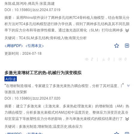
”
朱陈成,陈鸿玲,傅高升,张晨,陈建
能，为骨科植入物设计提供新思路。
DOI：10.15980/j.tzzz.2024.07.019
摘要：
采用Rhino软件设计了两种多孔结构TC4骨科植入物模型，结合有限元分
析方法对TC4多孔结构模型进行静力学仿真，得到了两种多孔结构及其不同孔隙
率下的应力分布和等效弹性模量。通过激光选区熔化（SLM）打印出两种多孔
结构TC4骨科植入物，进行准静态压缩试验和纳米压痕试验，探究了两种多孔结
关键词：
TC4;SLM;多孔结构;骨科植入物;有限元分析
构及其不同孔隙率下力学性能的差异性。仿真结果表明，两种多孔结构孔隙率
<网络PDF>
<引用本文>
越大，平均应力越小。相同孔隙率下，规则多孔结构的平均应力、等效弹性模
更新时间：
2024-07-18
量和渗透率均大于不规则多孔结构；规则多孔结构弹性模量为4.18~9.71 GPa，
2
|
0
|
0
不规则多孔结构的弹性模量为2.69~5.84 GPa，均满足人骨弹性模量范围。相同
孔隙率下，规则多孔结构的抗压强度、弹性模量和耐磨性能均优于不规则多孔
多激光束增材工艺的热-机械行为演变模拟
结构，与仿真结果一致。
AI导读
”
“
在增材制造领域，专家建立了多激光束热力耦合模型，分析了其对温度、应力
”
张惠强,张荣辉
及等效塑性应力分布的影响，为提高制造质量提供解决方案。
DOI：10.15980/j.tzzz.2024.07.020
摘要：
建立了多激光束（主激光束、多束热处理激光束）的增材制造（AM）热
力耦合模型，分析多激光束模式对AM过程中温度历史、整体应力演变历史及冷
却至室温下等效塑性应力分布的影响，并与单激光束模式的模拟结果进行了对
比。结果表明，不同激光模式下，熔覆层的温度历史、整体应力演变历史及等
关键词：
多激光制造;增材制造;温度历史;残余应力
效塑性应力分布均呈类似的趋势。随着后处理激光束数量的增加，峰值温度、
<网络PDF>
<引用本文>