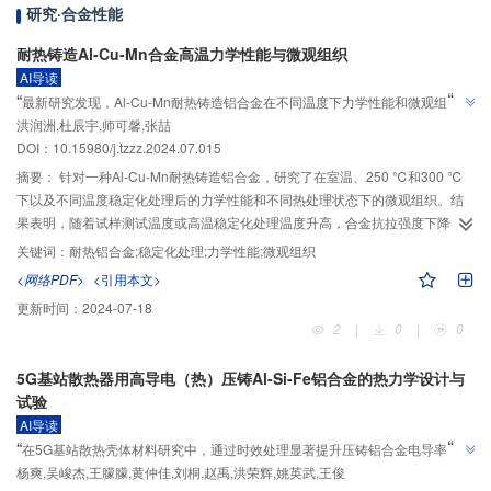
研究·合金性能
耐热铸造Al-Cu-Mn合金高温力学性能与微观组织
AI导读
”
“
最新研究发现，Al-Cu-Mn耐热铸造铝合金在不同温度下力学性能和微观组织变
”
洪润洲,杜辰宇,师可馨,张喆
化显著，为高温应用提供重要参考。
DOI：10.15980/j.tzzz.2024.07.015
摘要：
针对一种Al-Cu-Mn耐热铸造铝合金，研究了在室温、250 ℃和300 ℃
下以及不同温度稳定化处理后的力学性能和不同热处理状态下的微观组织。结
果表明，随着试样测试温度或高温稳定化处理温度升高，合金抗拉强度下降，
伸长率升高，在300 ℃稳定化处理100 h后的抗拉强度最低，但也超过200
关键词：
耐热铝合金;稳定化处理;力学性能;微观组织
MPa。合金的主要强化相是θ相、S相、T相，高温稳定化处理后，θ相、T相发
<网络PDF>
<引用本文>
生粗化，从而导致合金强度下降。
更新时间：
2024-07-18
2
|
0
|
0
5G基站散热器用高导电（热）压铸Al-Si-Fe铝合金的热力学设计与
试验
AI导读
”
“
在5G基站散热壳体材料研究中，通过时效处理显著提升压铸铝合金电导率，为
”
杨爽,吴峻杰,王朦朦,黄仲佳,刘桐,赵禹,洪荣辉,姚英武,王俊
5G通信设备散热问题提供解决方案。