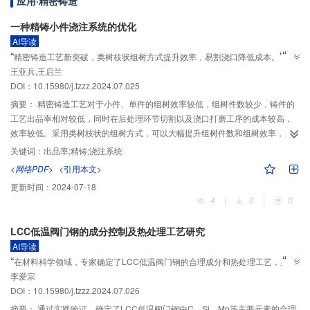
应用·精密铸造
一种精铸小件浇注系统的优化
AI导读
”
“
”
精密铸造工艺新突破，类树枝状组树方式提升效率，易割浇口降低成本。
王亚兵,王启兰
DOI：10.15980/j.tzzz.2024.07.025
摘要：
精密铸造工艺对于小件、单件的组树效率较低，组树件数较少，铸件的
工艺出品率相对较低，同时在后处理环节切割以及浇口打磨工序的成本较高，
效率较低。采用类树枝状的组树方式，可以大幅提升组树件数和组树效率，同
时提高铸件的工艺出品率。改用易割浇口代替直浇道，可以降低金属损耗，提
关键词：
出品率;精铸;浇注系统
升切割打磨效率，从而降低铸件的综合成本。
<网络PDF>
<引用本文>
更新时间：
2024-07-18
4
|
0
|
0
LCC低温阀门钢的成分控制及热处理工艺研究
AI导读
”
“
在材料科学领域，专家确定了LCC低温阀门钢的合理成分和热处理工艺，显著
”
李爱宗
提升了其低温冲击韧度。
DOI：10.15980/j.tzzz.2024.07.026
摘要：
通过实践验证，确定了LCC低温阀门钢中C、Si、Mn等主要元素的合理