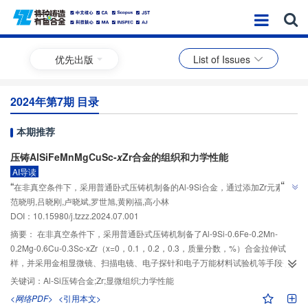
优先出版
List of Issues
2024年第7期 目录
本期推荐
压铸AlSiFeMnMgCuSc-
x
Zr合金的组织和力学性能
AI导读
”
“
在非真空条件下，采用普通卧式压铸机制备的Al-9Si合金，通过添加Zr元素，
范晓明,吕晓刚,卢晓斌,罗世旭,黄刚福,高小林
显著提高了其铸态抗拉强度、伸长率和硬度，为铝合金材料性能优化提供了新
”
DOI：10.15980/j.tzzz.2024.07.001
途径。
摘要：
在非真空条件下，采用普通卧式压铸机制备了Al-9Si-0.6Fe-0.2Mn-
0.2Mg-0.6Cu-0.3Sc-xZr（x=0，0.1，0.2，0.3，质量分数，%）合金拉伸试
样，并采用金相显微镜、扫描电镜、电子探针和电子万能材料试验机等手段研
究了其铸态显微组织和力学性能。结果表明，Zr的加入增强了合金的组织细化
关键词：
Al-Si压铸合金;Zr;显微组织;力学性能
和变质效果，合金的抗拉强度、伸长率和硬度值均随Zr含量的增加呈现先升后
<网络PDF>
<引用本文>
降的趋势。当加入质量分数为0.2%的Zr时，合金中初生α-Al相细化效果最好，