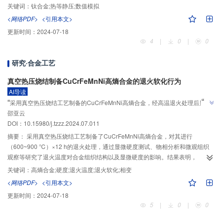
热等静压模拟和试验验证，并研究了热等静压保温温度对ZTC4合金铸件缺陷闭
关键词：
钛合金;热等静压;数值模拟
合效果的影响。结果表明，模拟结果和试验结果的尺寸误差在5%以内，915 ℃
<网络PDF>
<引用本文>
是最合适的ZTC4合金铸件热等静压温度。
更新时间：
2024-07-18
4
|
0
|
0
研究·合金工艺
真空热压烧结制备CuCrFeMnNi高熵合金的退火软化行为
AI导读
”
“
采用真空热压烧结工艺制备的CuCrFeMnNi高熵合金，经高温退火处理后显著
”
邵亚云
软化，其显微硬度降低至烧结态的52%，主要归因于ρ相的分解。
DOI：10.15980/j.tzzz.2024.07.011
摘要：
采用真空热压烧结工艺制备了CuCrFeMnNi高熵合金，对其进行
（600~900 ℃）×12 h的退火处理，通过显微硬度测试、物相分析和微观组织
观察等研究了退火温度对合金组织结构以及显微硬度的影响。结果表明，
CuCrFeMnNi高熵合金的烧结态硬度（HV）约为543，随退火温度升高，合金
关键词：
高熵合金;硬度;退火温度;退火软化;相变
显微硬度逐渐降低。当退火温度为900 ℃时，CuCrFeMnNi高熵合金的显微硬
<网络PDF>
<引用本文>
度（HV）降至268，约是烧结态的52%，表明该合金经高温退火处理后发生了
更新时间：
2024-07-18
显著的退火软化现象。XRD结果表明，CuCrFeMnNi高熵合金由烧结态的FCC
5
|
0
|
0
主相（FCC1+FCC2）+ρ相的多相结构转变为FCC2相的单相结构。因此，该合
金退火软化主要归因于ρ相的分解。