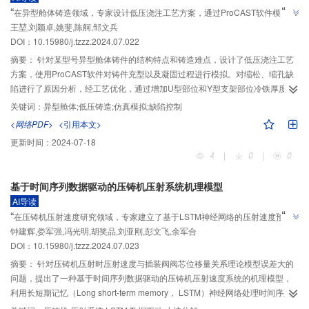
”
“
在异型舱体铸造领域，专家设计低压浇注工艺方案，通过ProCAST软件模拟，
”
王堃,刘颖卓,姚斐,陈舸,邹文兵
优化工艺，成功避免缩松、缩孔缺陷，实现I类铸件要求。
DOI：10.15980/j.tzzz.2024.07.022
摘要：
针对某型号异型舱体铸件的结构特点和铸造难点，设计了低压浇注工艺
方案，使用ProCAST软件对铸件充型以及凝固过程进行模拟。对缩松、缩孔缺
陷进行了原因分析，经工艺优化，通过增加U型部位和Y型支架部位冷铁厚度，
避免了缩松、缩孔缺陷的产生，实现了舱体的铸造成形，使舱体达到了I类铸件
关键词：
异型舱体;低压铸造;仿真模拟;缺陷控制
要求。
<网络PDF>
<引用本文>
更新时间：
2024-07-18
4
|
0
|
0
基于时间序列数据驱动的压铸机压射系统机理模型
AI导读
”
“
在压铸机压射速度研究领域，专家建立了基于LSTM神经网络的压射速度预测
”
钟建辉,娄军强,冯光明,胡奖品,刘亚刚,彭文飞,余军合
模型，为提高压铸机性能提供解决方案。
DOI：10.15980/j.tzzz.2024.07.023
摘要：
针对压铸机压射时压射速度与插装阀阀芯位移量关系理论模型误差大的
问题，提出了一种基于时间序列数据驱动的压铸机压射速度系统的机理模型，
利用长短期记忆（Long short-term memory， LSTM）神经网络处理时间序列
的优势，建立了压射速度与阀芯位移量的内在联系，通过小波阈值去噪的方法