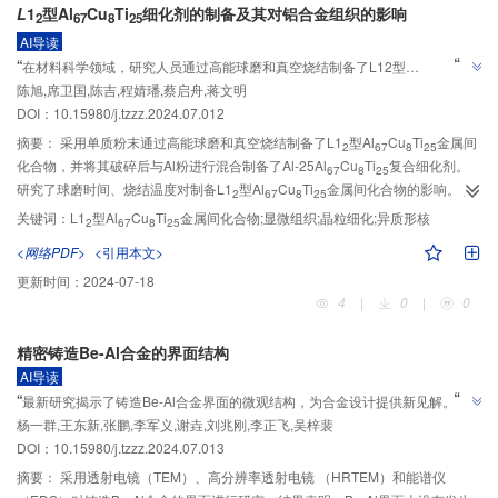
L
1
型Al
Cu
Ti
细化剂的制备及其对铝合金组织的影响
2
67
8
25
AI导读
”
“
在材料科学领域，研究人员通过高能球磨和真空烧结制备了L12型
陈旭,席卫国,陈吉,程婧璠,蔡启舟,蒋文明
Al67Cu8Ti25金属间化合物，并探索了其作为细化剂在铝合金中的应用，为铝
”
DOI：10.15980/j.tzzz.2024.07.012
合金微观组织控制提供了新方法。
摘要：
采用单质粉末通过高能球磨和真空烧结制备了L1
型Al
Cu
Ti
金属间
2
67
8
25
化合物，并将其破碎后与Al粉进行混合制备了Al-25Al
Cu
Ti
复合细化剂。
67
8
25
研究了球磨时间、烧结温度对制备L1
型Al
Cu
Ti
金属间化合物的影响。以
2
67
8
25
纯铝和Al-5Cu-Mn铸造铝合金为对象，研究了复合细化剂对α-Al宏观和微观组
关键词：
L1
型Al
Cu
Ti
金属间化合物;显微组织;晶粒细化;异质形核
2
67
8
25
织的影响及作用机制。结果表明，球磨粉末在600 ℃下烧结可制备单相的L1
型
2
<网络PDF>
<引用本文>
Al
Cu
Ti
化合物颗粒，随着球磨时间增加，烧结形成的化合物颗粒的平均尺
67
8
25
更新时间：
2024-07-18
寸减小至11 μm，形貌趋于球形。Al-25Al
Cu
Ti
复合细化剂对α-Al具有较
67
8
25
4
|
0
|
0
好的细化效果，加入0.25%的Al
Cu
Ti
细化剂后，纯铝及Al-5Cu-Mn合金的
67
8
25
晶粒尺寸分别细化至224 μm和137 μm。L1
型Al
Cu
Ti
化合物是α-Al的有
2
67
8
25
精密铸造Be-Al合金的界面结构
效形核质点，与α-Al的错配度为2.35%，相比于Al
Ti，其错配度更小，异质形
3
核能力更强。
AI导读
”
“
”
最新研究揭示了铸造Be-Al合金界面的微观结构，为合金设计提供新见解。
杨一群,王东新,张鹏,李军义,谢垚,刘兆刚,李正飞,吴梓裴
DOI：10.15980/j.tzzz.2024.07.013
摘要：
采用透射电镜（TEM）、高分辨率透射电镜 （HRTEM）和能谱仪