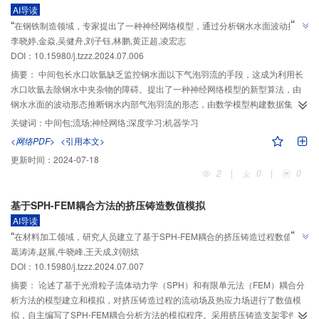
AI导读
”
“
在钢铁制造领域，专家提出了一种神经网络模型，通过分析钢水水面波动推断
”
李晓婷,金焱,吴健舟,刘子钰,林鹏,黄正超,凌宏志
内部气泡羽流形态，优化长水口吹氩工艺，提高夹杂物去除率。
DOI：10.15980/j.tzzz.2024.07.006
摘要：
中间包长水口吹氩缺乏监控钢水面以下气泡羽流的手段，这成为利用长
水口吹氩去除钢水中夹杂物的障碍。提出了一种神经网络模型的新型算法，由
钢水水面的波动形态推断钢水内部气泡羽流的形态，由数学模型构建数据集，
经2 000个数据集学习后，推断精度达到0.998。建立了水模型验证该算法，并
关键词：
中间包;流场;神经网络;深度学习;机器学习
利用该算法将水模型和数学模型相结合，优化了长水口吹氩工艺，使夹杂物去
<网络PDF>
<引用本文>
除率提高同时防止了卷渣现象的发生。
更新时间：
2024-07-18
2
|
0
|
0
基于SPH-FEM耦合方法的挤压铸造数值模拟
AI导读
”
“
在材料加工领域，研究人员建立了基于SPH-FEM耦合的挤压铸造过程数值模
”
葛涛涛,赵展,牛晓峰,王天成,刘朝炫
拟程序，为铸造工艺优化提供解决方案。
DOI：10.15980/j.tzzz.2024.07.007
摘要：
论述了基于光滑粒子流体动力学（SPH）和有限单元法（FEM）耦合分
析方法的模型建立和模拟，对挤压铸造过程的流动场及热应力场进行了数值模
拟，自主编写了SPH-FEM耦合分析方法的模拟程序。采用挤压铸造支架零件进