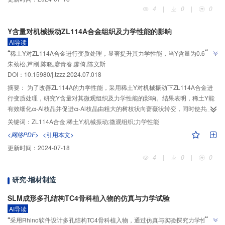
4
|
0
|
0
Y含量对机械振动ZL114A合金组织及力学性能的影响
AI导读
”
“
稀土Y对ZL114A合金进行变质处理，显著提升其力学性能，当Y含量为0.6%
”
朱劲松,芦刚,陈晓,廖青春,廖倚,陈义斯
时，合金抗拉强度、伸长率及硬度达到最优。
DOI：10.15980/j.tzzz.2024.07.018
摘要：
为了改善ZL114A的力学性能，采用稀土Y对机械振动下ZL114A合金进
行变质处理，研究Y含量对其微观组织及力学性能的影响。结果表明，稀土Y能
有效细化α-Al枝晶并促进α-Al枝晶由粗大的树枝状向蔷薇状转变，同时使共晶
Si呈短棒状且均匀分布。随着Y含量增加，合金的抗拉强度、伸长率及硬度均呈
关键词：
ZL114A合金;稀土Y;机械振动;微观组织;力学性能
先增后减的趋势。当Y含量为0.6%时，合金的二次枝晶间距最小，为20.4 μm，
<网络PDF>
<引用本文>
其抗拉强度、伸长率及硬度（HV）值最大，分别为370.92 MPa、6.8%和
更新时间：
2024-07-18
91.08。当Y含量大于0.6%时，α-Al组织逐渐粗化，稀土相由较小的块状转变为
4
|
0
|
0
长棒状。
研究·增材制造
SLM成形多孔结构TC4骨科植入物的仿真与力学试验
AI导读
”
“
采用Rhino软件设计多孔结构TC4骨科植入物，通过仿真与实验探究力学性